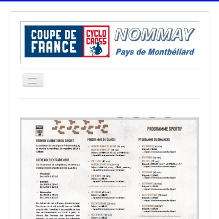
Basculer
la
≡
navigation